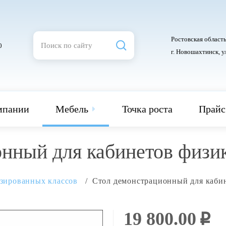
Ростовская область
0
г. Новошахтинск, у
мпании
Мебель
Точка роста
Прайс
нный для кабинетов физик
изированных классов
Стол демонстрационный для каби
19 800.00
i