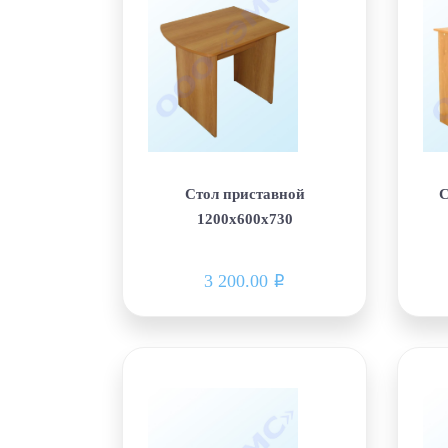
Стол приставной
С
1200х600х730
3 200.00
i