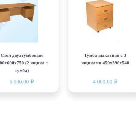
Стол двухтумбовый
Тумба выкатная с 3
00х600х750 (2 ящика +
ящиками 450х396х540
тумба)
6 900.00
4 000.00
i
i